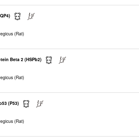
AQP4)
egicus (Rat)
otein Beta 2 (HSPb2)
egicus (Rat)
p53 (P53)
egicus (Rat)