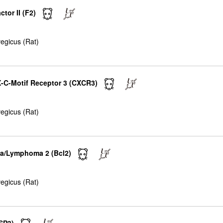
tor II (F2)
egicus (Rat)
X-C-Motif Receptor 3 (CXCR3)
egicus (Rat)
ia/Lymphoma 2 (Bcl2)
egicus (Rat)